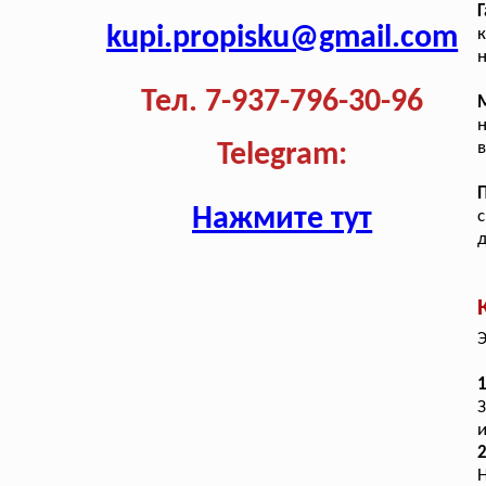
kupi.propisku@gmail.com
н
Тел. 7-937-796-30-96
н
Telegram:
Нажмите тут
с
д
Э
1
и
2
Н