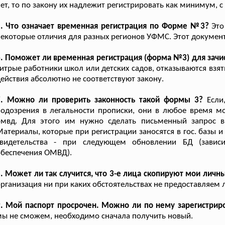
ет, то по закону их надлежит регистрировать как минимум, с 
5. Что означает временная регистрация по Форме №3?
Это
екоторые отличия для разных регионов УФМС. Этот докумен
. Поможет ли временная регистрация (форма №3) для зачис
итрые работники школ или детских садов, отказываются взят
ействия абсолютно не соответствуют закону.
7. Можно ли проверить законность такой формы 3?
Если,
одозрения в легальности прописки, они в любое время мо
омвд. Для этого им нужно сделать письменный запрос в
атериалы, которые при регистрации заносятся в гос. базы и
свидетельства - при следующем обновлении БД (завис
обеспечения ОМВД).
. Может ли так случится, что 3-е лица скопируют мои личн
рганизация ни при каких обстоятельствах не предоставляем
. Мой паспорт просрочен. Можно ли по нему зарегистриро
ы не сможем, необходимо сначала получить новый.