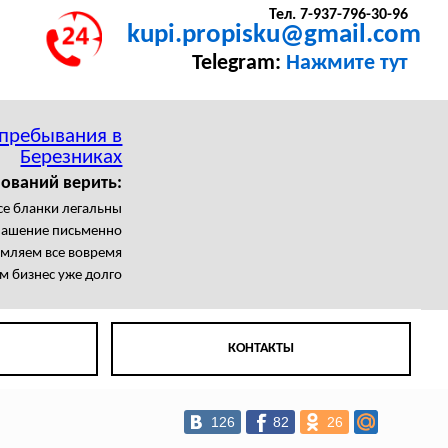
Тел. 7-937-796-30-96
kupi.propisku@gmail.com
Telegram:
Нажмите тут
 пребывания в
Березниках
ований верить:
се бланки легальны
лашение письменно
мляем все вовремя
м бизнес уже долго
КОНТАКТЫ
126
82
26