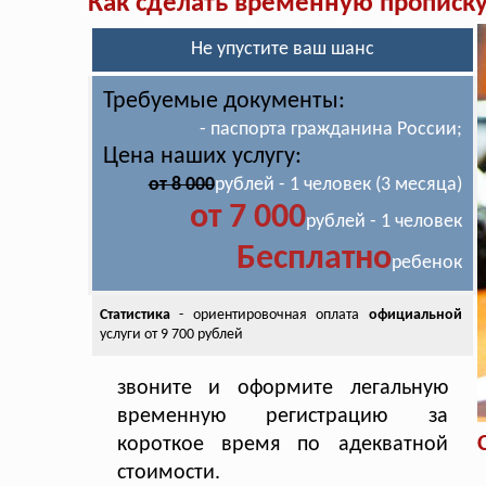
Как сделать временную прописк
Не упустите ваш шанс
Требуемые документы:
- паспорта гражданина России;
Цена наших услугу:
от 8 000
рублей - 1 человек (3 месяца)
от 7 000
рублей - 1 человек
Бесплатно
ребенок
Статистика
- ориентировочная оплата
официальной
услуги от 9 700 рублей
звоните и оформите легальную
временную регистрацию за
короткое время по адекватной
стоимости.