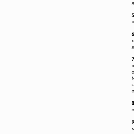
л
н
6
х
д
п
М
8
о
9
м