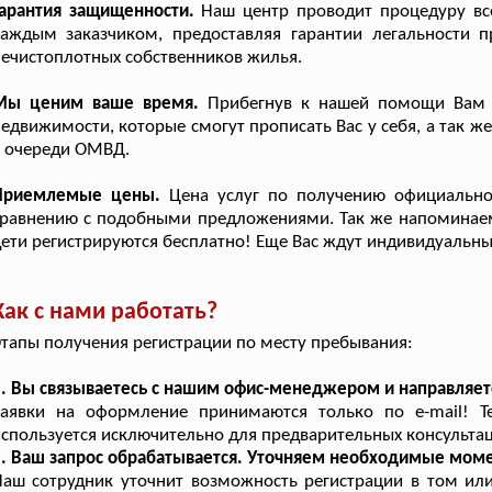
Гарантия защищенности.
Наш центр проводит процедуру все
каждым заказчиком, предоставляя гарантии легальности 
ечистоплотных собственников жилья.
Мы ценим ваше время.
Прибегнув к нашей помощи Вам н
едвижимости, которые смогут прописать Вас у себя, а так 
в очереди ОМВД.
Приемлемые цены.
Цена услуг по получению официально
равнению с подобными предложениями. Так же напоминаем 
ети регистрируются бесплатно! Еще Вас ждут индивидуальны
Как с нами работать?
тапы получения регистрации по месту пребывания:
. Вы связываетесь с нашим офис-менеджером и направляет
Заявки на оформление принимаются только по e-mail! Т
спользуется исключительно для предварительных консультац
. Ваш запрос обрабатывается. Уточняем необходимые мом
аш сотрудник уточнит возможность регистрации в том ил