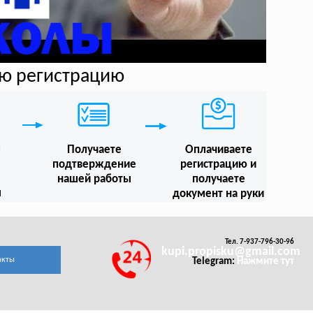
ую регистрацию
м
Получаете
Оплачиваете
подтверждение
регистрацию и
нашей работы
получаете
ы
документ на руки
Тел. 7-937-796-30-96
kupi.propisku@gmail.com
акты
Telegram:
Нажмите тут