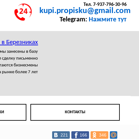
Тел. 7-937-796-30-96
kupi.propisku@gmail.com
Telegram:
Нажмите тут
 в Березниках
мы занесены в базу
 сделку письменно
агаются бизнесмены
 рынке более 7 лет
КИ
КОНТАКТЫ
221
166
346