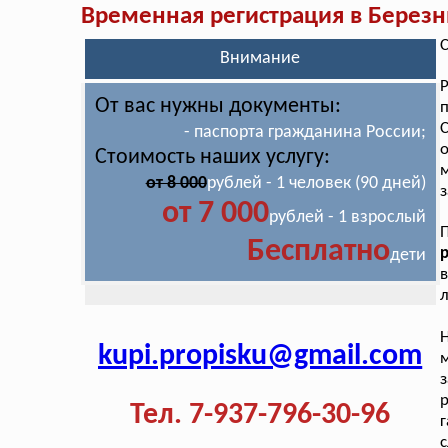
Временная регистрация в Березн
С
Внимание
От вас нужны документы:
п
С
- паспорта гражданина России;
о
Стоимость наших услугу:
от 8 000
рублей - 1 человек (90 дней)
з
от 7 000
рублей - 1 взрослый
П
Бесплатно
дети
в
л
kupi.propisku@gmail.com
р
Тел. 7-937-796-30-96
г
с