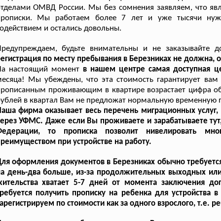
тделами ОМВД России. Мы без сомнения заявляем, что явл
прописки. Мы работаем более 7 лет и уже тысячи нуж
одействием и остались довольны.
Предупреждаем, будьте внимательны и не заказывайте д
егистрация по месту пребывания в Березниках не должна, о
На настоящий момент
в нашем центре самая доступная ц
есяца! Мы убеждены, что эта стоимость гарантирует вам
рописанным проживающим в квартире возрастает цифра обс
ублей в квартал Вам не предложат нормальную временную п
аша фирма оказывает весь перечень миграционных услуг, 
ерез УФМС. Даже если Вы проживаете и зарабатываете тут,
Федерации, то прописка позволит нивелировать мн
реимуществом при устройстве на работу.
ля оформления документов в Березниках обычно требуется
на день-два больше, из-за продолжительных выходных ил
жительства хватает 5-7 дней от момента заключения до
ребуется получить прописку на ребенка для устройства 
арегистрируем по стоимости как за одного взрослого, т.е. р