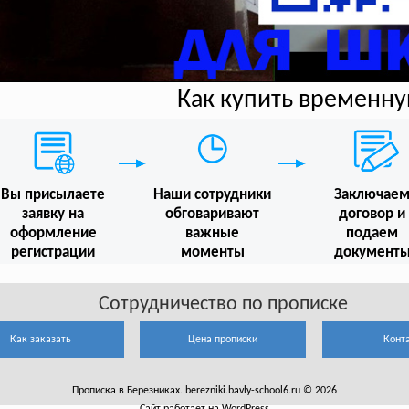
Как купить временн
Вы присылаете
Наши сотрудники
Заключае
заявку на
обговаривают
договор и
оформление
важные
подаем
регистрации
моменты
документ
Сотрудничество по прописке
Как заказать
Цена прописки
Конт
Прописка в Березниках. berezniki.bavly-school6.ru © 2026
Сайт работает на WordPress