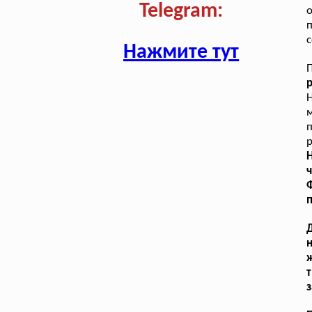
Telegram:
о
с
Нажмите тут
р
м
п
р
Н
ч
п
Д
т
з